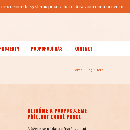
 onemocněním do systému péče o lidi s duševním onemocněním.
PROJEKTY
PODPORUJÍ NÁS
KONTAKT
Home
/
Blog
/ Here
HLEDÁME A PODPORUJEME
PŘÍKLADY DOBRÉ PRAXE
Můžete se přidat a přispět vlastní