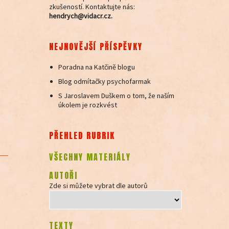
zkušeností. Kontaktujte nás:
hendrych@vidacr.cz.
NEJNOVĚJŠÍ PŘÍSPĚVKY
Poradna na Katčině blogu
Blog odmítačky psychofarmak
S Jaroslavem Duškem o tom, že naším
úkolem je rozkvést
PŘEHLED RUBRIK
VŠECHNY MATERIÁLY
AUTOŘI
Zde si můžete vybrat dle autorů
TEXTY