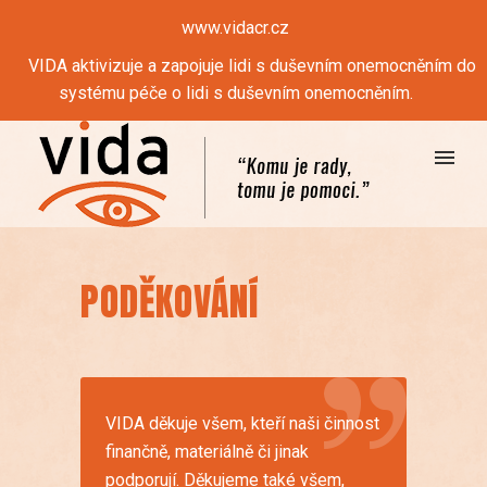
www.vidacr.cz
VIDA aktivizuje a zapojuje lidi s duševním onemocněním do
systému péče o lidi s duševním onemocněním.
PODĚKOVÁNÍ
VIDA děkuje všem, kteří naši činnost
finančně, materiálně či jinak
podporují. Děkujeme také všem,