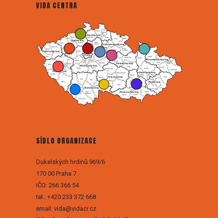
VIDA CENTRA
SÍDLO ORGANIZACE
Dukelských hrdinů 969/6
170 00 Praha 7
IČO: 266 366 54
tel.: +420 233 372 668
email: vida@vidacr.cz