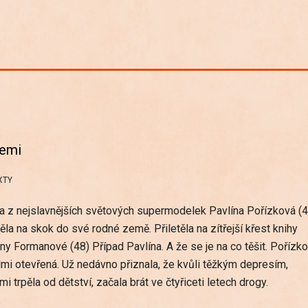
semi
XTY
a z nejslavnějších světových supermodelek Pavlína Pořízková (4
těla na skok do své rodné země. Přiletěla na zítřejší křest knihy
ny Formanové (48) Případ Pavlína. A že se je na co těšit. Pořízk
lmi otevřená. Už nedávno přiznala, že kvůli těžkým depresím,
mi trpěla od dětství, začala brát ve čtyřiceti letech drogy.