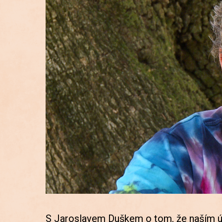
S Jaroslavem Duškem o tom, že naším ú