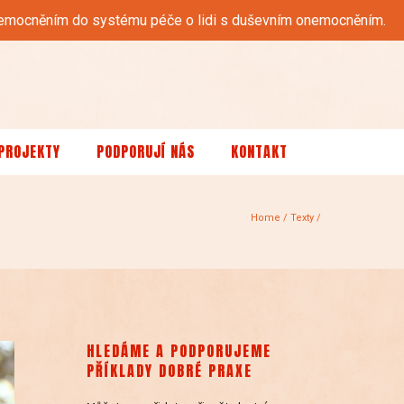
 onemocněním do systému péče o lidi s duševním onemocněním.
PROJEKTY
PODPORUJÍ NÁS
KONTAKT
Home
/
Texty
/
HLEDÁME A PODPORUJEME
PŘÍKLADY DOBRÉ PRAXE