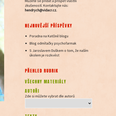
Můžete se přidat a přispět vlastní
zkušeností. Kontaktujte nás:
hendrych@vidacr.cz.
NEJNOVĚJŠÍ PŘÍSPĚVKY
Poradna na Katčině blogu
Blog odmítačky psychofarmak
S Jaroslavem Duškem o tom, že naším
úkolem je rozkvést
PŘEHLED RUBRIK
VŠECHNY MATERIÁLY
AUTOŘI
Zde si můžete vybrat dle autorů