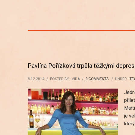
Pavlína Pořízková trpěla těžkými depre
8.12.2014
/
POSTED BY : VIDA
/
0 COMMENTS
/
UNDER :
TE
Jedn
přile
Marti
je ve
který