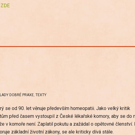
 ZDE
KLADY DOBRÉ PRAXE
,
TEXTY
ý se od 90. let věnuje především homeopatii. Jako velký kritik
entům před časem vystoupil z České lékařské komory, aby se do n
o, že v komoře není. Zaplatil pokutu a zažádal o opětovné členství.
uje základní životní zákony, se ale kriticky dívá stále.