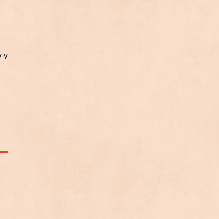
a
y v