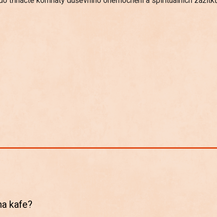
i do třinácté komnaty duševního onemocnění a spirituálních zážitk
na kafe?