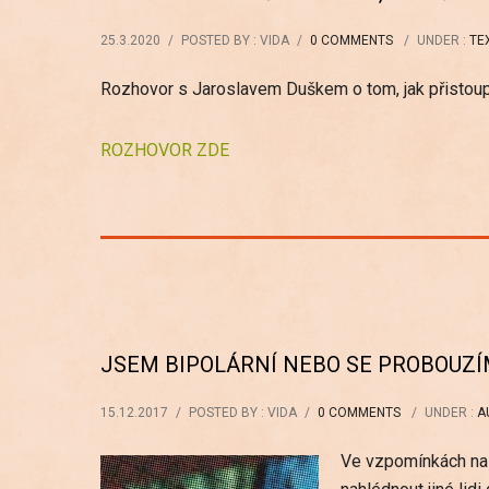
25.3.2020
/
POSTED BY : VIDA
/
0 COMMENTS
/
UNDER :
TE
Rozhovor s Jaroslavem Duškem o tom, jak přistoupit
ROZHOVOR ZDE
JSEM BIPOLÁRNÍ NEBO SE PROBOUZÍM?
15.12.2017
/
POSTED BY : VIDA
/
0 COMMENTS
/
UNDER :
A
Ve vzpomínkách na 