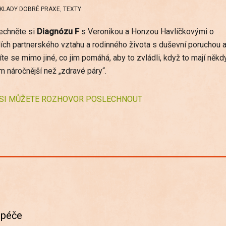
ÍKLADY DOBRÉ PRAXE
,
TEXTY
echněte si
Diagnózu F
s Veronikou a Honzou Havlíčkovými o
ích partnerského vztahu a rodinného života s duševní poruchou 
te se mimo jiné, co jim pomáhá, aby to zvládli, když to mají někd
 náročnější než „zdravé páry“.
 SI MŮŽETE ROZHOVOR POSLECHNOUT
 péče