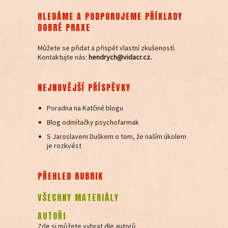
HLEDÁME A PODPORUJEME PŘÍKLADY
DOBRÉ PRAXE
Můžete se přidat a přispět vlastní zkušeností.
Kontaktujte nás:
hendrych@vidacr.cz.
NEJNOVĚJŠÍ PŘÍSPĚVKY
Poradna na Katčině blogu
Blog odmítačky psychofarmak
S Jaroslavem Duškem o tom, že naším úkolem
je rozkvést
PŘEHLED RUBRIK
VŠECHNY MATERIÁLY
AUTOŘI
Zde si můžete vybrat dle autorů