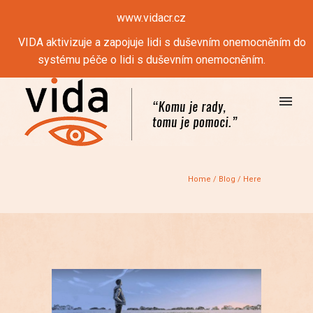
www.vidacr.cz
VIDA aktivizuje a zapojuje lidi s duševním onemocněním do
systému péče o lidi s duševním onemocněním.
Home
/
Blog
/ Here