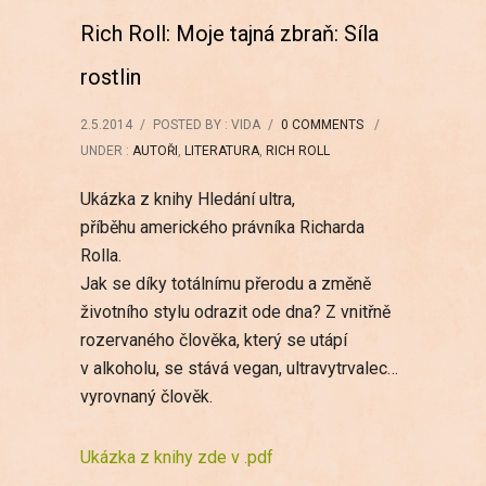
Rich Roll: Moje tajná zbraň: Síla
rostlin
2.5.2014
/
POSTED BY : VIDA
/
0 COMMENTS
/
UNDER :
AUTOŘI
,
LITERATURA
,
RICH ROLL
Ukázka z knihy Hledání ultra,
příběhu amerického právníka Richarda
Rolla.
Jak se díky totálnímu přerodu a změně
životního stylu odrazit ode dna? Z vnitřně
rozervaného člověka, který se utápí
v alkoholu, se stává vegan, ultravytrvalec…
vyrovnaný člověk.
Ukázka z knihy zde v .pdf