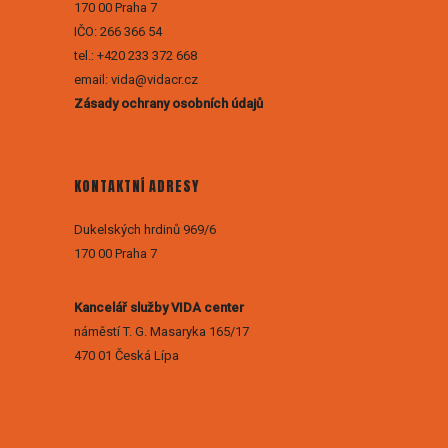
170 00 Praha 7
IČO: 266 366 54
tel.: +420 233 372 668
email: vida@vidacr.cz
Zásady ochrany osobních údajů
KONTAKTNÍ ADRESY
Dukelských hrdinů 969/6
170 00 Praha 7
Kancelář služby VIDA center
náměstí T. G. Masaryka 165/17
470 01 Česká Lípa