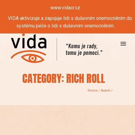
www.vidacr.cz
VIDA aktivizuje a zapojuje lidi s duševním onemocněním do
systému péče o lidi s duševním onemocněním.
CATEGORY: RICH ROLL
Home
/
Autoři
/