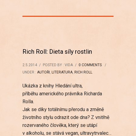
Rich Roll: Dieta síly rostlin
2.5.2014
/
POSTED BY : VIDA
/
0 COMMENTS
/
UNDER :
AUTOŘI
,
LITERATURA
,
RICH ROLL
Ukázka z knihy Hledání ultra,
příběhu amerického právníka Richarda
Rolla.
Jak se díky totálnímu přerodu a změně
životního stylu odrazit ode dna? Z vnitřně
rozervaného člověka, který se utápí
v alkoholu, se stává vegan, ultravytrvalec…