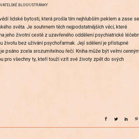
IVATELSKÉ BLOGY/STRÁNKY
vědí lidské bytosti, která prošla tím nejhlubším peklem a zase s
dského světa. Je souhrnem těch nejpodstatnějších věcí, které
na jeho životní cestě z uzavřeného oddělení psychiatrické léčebn
 životu bez užívání psychofarmak. Její sdělení je přístupné
je psáno zcela srozumitelnou řečí. Kniha může být velmi cenný
pro všechny ty, kteří touží vzít své životy zpět do svých