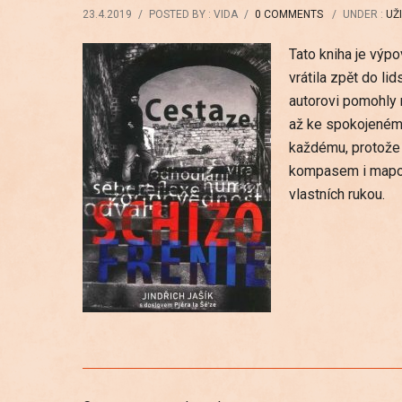
23.4.2019
/
POSTED BY : VIDA
/
0 COMMENTS
/
UNDER :
UŽ
Tato kniha je výpo
vrátila zpět do li
autorovi pomohly 
až ke spokojenému
každému, protože 
kompasem i mapou 
vlastních rukou.