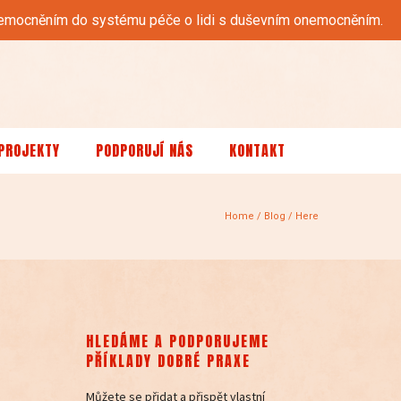
 onemocněním do systému péče o lidi s duševním onemocněním.
PROJEKTY
PODPORUJÍ NÁS
KONTAKT
Home
/
Blog
/ Here
HLEDÁME A PODPORUJEME
PŘÍKLADY DOBRÉ PRAXE
Můžete se přidat a přispět vlastní