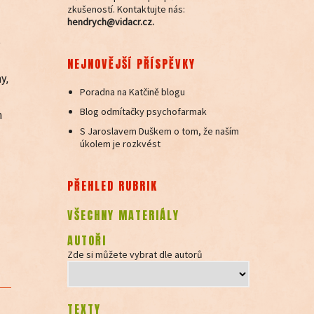
zkušeností. Kontaktujte nás:
hendrych@vidacr.cz.
e
NEJNOVĚJŠÍ PŘÍSPĚVKY
y,
Poradna na Katčině blogu
Blog odmítačky psychofarmak
m
S Jaroslavem Duškem o tom, že naším
úkolem je rozkvést
PŘEHLED RUBRIK
VŠECHNY MATERIÁLY
AUTOŘI
Zde si můžete vybrat dle autorů
TEXTY