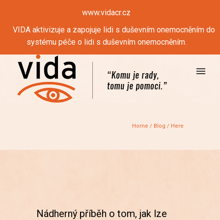
www.vidacr.cz
VIDA aktivizuje a zapojuje lidi s duševním onemocněním do
systému péče o lidi s duševním onemocněním.
Home
/
Blog
/ Here
Nádherný příběh o tom, jak lze