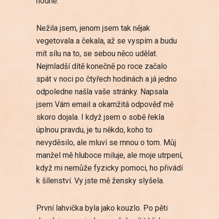
hodně.
Nežila jsem, jenom jsem tak nějak
vegetovala a čekala, až se vyspím a budu
mít sílu na to, se sebou něco udělat.
Nejmladší dítě konečně po roce začalo
spát v noci po čtyřech hodinách a já jedno
odpoledne našla vaše stránky. Napsala
jsem Vám email a okamžitá odpověď mě
skoro dojala. I když jsem o sobě řekla
úplnou pravdu, je tu někdo, koho to
nevyděsilo, ale mluví se mnou o tom. Můj
manžel mě hluboce miluje, ale moje utrpení,
když mi nemůže fyzicky pomoci, ho přivádí
k šílenství. Vy jste mě žensky slyšela.
První lahvička byla jako kouzlo. Po pěti