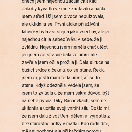
dnech jsem najednou začala cítit klid.
Jakoby kyvadlo ve mně zastavilo a našla
jsem střed. Už jsem divoce nepulzovala,
ale uklidnila se. První ataka při užívání
lahvičky byla asi stejná jako všechny, ale já
najednou cítila sebedůvěru v sebe, že ji
zvládnu. Najednou jsem neměla chuť utéct,
jen jsem se strašně bála že umřu, ale
zavřela jsem oči a prožila ji. Dala si ruce na
bušící srdce a čekala, co se stane. Řekla
jsem si, jestli mám teda umřít, ať se to
stane. Když odezněla, věděla jsem, že
jsem to zvládla a že mám sakra důvod, být
na sebe pyšná. Díky Bachovkách jsem se
uklidnila a ucítila svoji vnitřní sílu. Došlo mi,
že jsem dala život třem dětem a vyrostla z
bezstarostné holky v matku. Kdo rodil dítě,
mě asi pochopí, ale při každém porodu