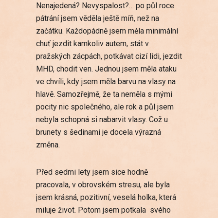
Nenajedená? Nevyspalost?… po půl roce
pátrání jsem věděla ještě míň, než na
začátku. Každopádně jsem měla minimální
chuť jezdit kamkoliv autem, stát v
pražských zácpách, potkávat cizí lidi, jezdit
MHD, chodit ven. Jednou jsem měla ataku
ve chvíli, kdy jsem měla barvu na vlasy na
hlavě. Samozřejmě, že ta neměla s mými
pocity nic společného, ale rok a půl jsem
nebyla schopná si nabarvit vlasy. Což u
brunety s šedinami je docela výrazná
změna.
Před sedmi lety jsem sice hodně
pracovala, v obrovském stresu, ale byla
jsem krásná, pozitivní, veselá holka, která
miluje život. Potom jsem potkala svého