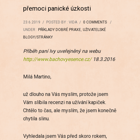
přemoci panické úzkosti
23.6.2019
/
POSTED BY : VIDA
/
0 COMMENTS
/
UNDER :
PŘÍKLADY DOBRÉ PRAXE
,
UŽIVATELSKÉ
BLOGY/STRÁNKY
Příběh paní Ivy uveřejněný na webu
http://www.bachovyesence.cz/
18.3.2016
Milá Martino,
už dlouho na Vás myslím, protože jsem
Vám slíbila recenzi na užívání kapiček.
Chtělo to čas, ale myslím, že jsem konečně
chytila slinu.
Vyhledala jsem Vás před skoro rokem,