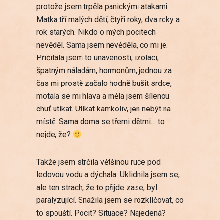
protože jsem trpěla panickými atakami.
Matka tří malých dětí, čtyři roky, dva roky a
rok starých. Nikdo o mých pocitech
nevěděl. Sama jsem nevěděla, co mi je.
Přičítala jsem to unavenosti, izolaci,
špatným náladám, hormonům, jednou za
čas mi prostě začalo hodně bušit srdce,
motala se mi hlava a měla jsem šílenou
chuť utíkat. Utíkat kamkoliv, jen nebýt na
místě. Sama doma se třemi dětmi… to
nejde, že?
Takže jsem strčila většinou ruce pod
ledovou vodu a dýchala. Uklidnila jsem se,
ale ten strach, že to přijde zase, byl
paralyzující. Snažila jsem se rozklíčovat, co
to spouští. Pocit? Situace? Najedená?