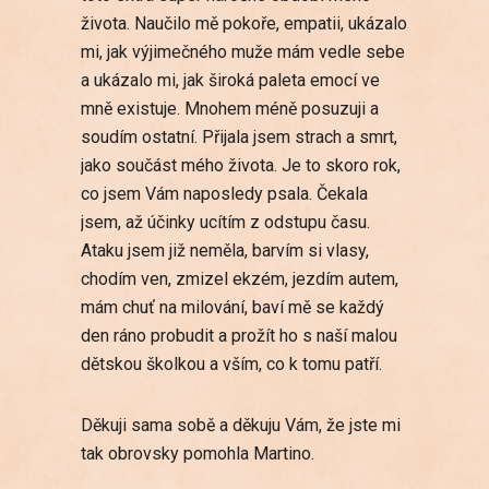
života. Naučilo mě pokoře, empatii, ukázalo
mi, jak výjimečného muže mám vedle sebe
a ukázalo mi, jak široká paleta emocí ve
mně existuje. Mnohem méně posuzuji a
soudím ostatní. Přijala jsem strach a smrt,
jako součást mého života. Je to skoro rok,
co jsem Vám naposledy psala. Čekala
jsem, až účinky ucítím z odstupu času.
Ataku jsem již neměla, barvím si vlasy,
chodím ven, zmizel ekzém, jezdím autem,
mám chuť na milování, baví mě se každý
den ráno probudit a prožít ho s naší malou
dětskou školkou a vším, co k tomu patří.
Děkuji sama sobě a děkuju Vám, že jste mi
tak obrovsky pomohla Martino.