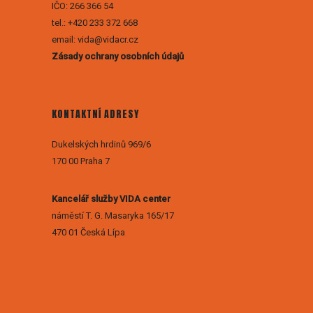
IČO: 266 366 54
tel.: +420 233 372 668
email: vida@vidacr.cz
Zásady ochrany osobních údajů
KONTAKTNÍ ADRESY
Dukelských hrdinů 969/6
170 00 Praha 7
Kancelář služby VIDA center
náměstí T. G. Masaryka 165/17
470 01 Česká Lípa