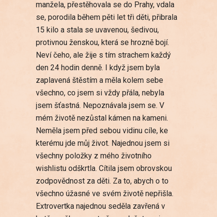
manžela, přestěhovala se do Prahy, vdala
se, porodila během pěti let tři děti, přibrala
15 kilo a stala se uvavenou, šedivou,
protivnou ženskou, která se hrozně bojí.
Neví čeho, ale žije s tím strachem každý
den 24 hodin denně. I když jsem byla
zaplavená štěstím a měla kolem sebe
všechno, co jsem si vždy přála, nebyla
jsem šťastná. Nepoznávala jsem se. V
mém životě nezůstal kámen na kameni.
Neměla jsem před sebou vidinu cíle, ke
kterému jde můj život. Najednou jsem si
všechny položky z mého životního
wishlistu odškrtla. Cítila jsem obrovskou
zodpovědnost za děti. Za to, abych o to
všechno úžasné ve svém životě nepřišla.
Extrovertka najednou seděla zavřená v