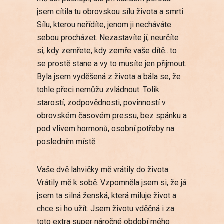
jsem cítila tu obrovskou sílu života a smrti.
Sílu, kterou neřídíte, jenom ji necháváte
sebou procházet. Nezastavíte jí, neurčíte
si, kdy zemřete, kdy zemře vaše dítě…to
se prostě stane a vy to musíte jen přijmout.
Byla jsem vyděšená z života a bála se, že
tohle přeci nemůžu zvládnout. Tolik
starostí, zodpovědnosti, povinností v
obrovském časovém pressu, bez spánku a
pod vlivem hormonů, osobní potřeby na
posledním místě.
Vaše dvě lahvičky mě vrátily do života.
Vrátily mě k sobě. Vzpomněla jsem si, že já
jsem ta silná ženská, která miluje život a
chce si ho užít. Jsem životu vděčná i za
toto extra super náročné období mého