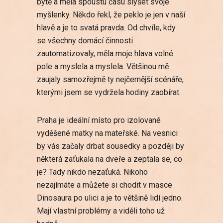
bytě a měla spoustu času slyšet svoje
myšlenky. Někdo řekl, že peklo je jen v naší
hlavě a je to svatá pravda. Od chvíle, kdy
se všechny domácí činnosti
zautomatizovaly, měla moje hlava volné
pole a myslela a myslela. Většinou mě
zaujaly samozřejmě ty nejčernější scénáře,
kterými jsem se vydržela hodiny zaobírat.
Praha je ideální místo pro izolované
vyděšené matky na mateřské. Na vesnici
by vás začaly drbat sousedky a později by
některá zaťukala na dveře a zeptala se, co
je? Tady nikdo nezaťuká. Nikoho
nezajímáte a můžete si chodit v masce
Dinosaura po ulici a je to většině lidí jedno.
Mají vlastní problémy a viděli toho už