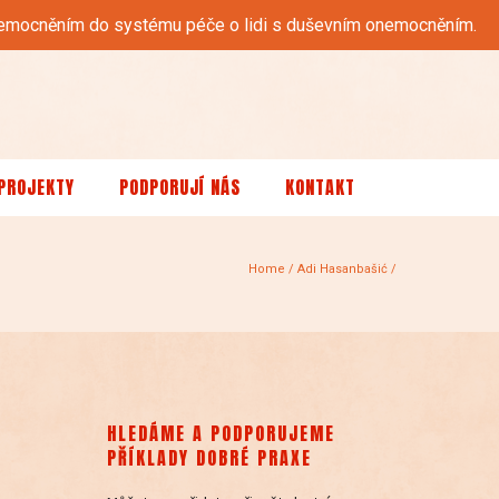
 onemocněním do systému péče o lidi s duševním onemocněním.
PROJEKTY
PODPORUJÍ NÁS
KONTAKT
Home
/
Adi Hasanbašić
/
HLEDÁME A PODPORUJEME
PŘÍKLADY DOBRÉ PRAXE