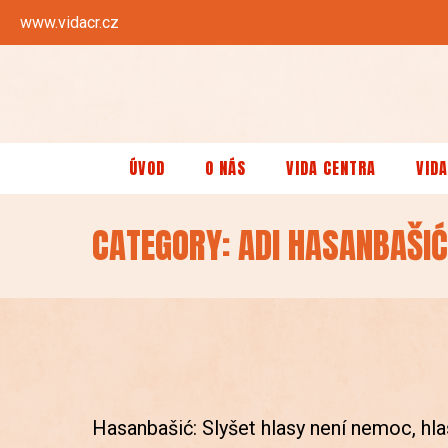
www.vidacr.cz
ÚVOD
O NÁS
VIDA CENTRA
VIDA
CATEGORY: ADI HASANBAŠIĆ
Hasanbašić: Slyšet hlasy není nemoc, hl