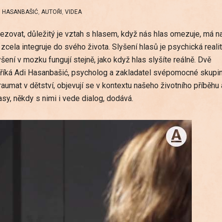
I HASANBAŠIĆ
,
AUTOŘI
,
VIDEA
ezovat, důležitý je vztah s hlasem, když nás hlas omezuje, má n
zcela integruje do svého života. Slyšení hlasů je psychická realit
yšení v mozku fungují stejně, jako když hlas slyšíte reálně. Dvě
aři, říká Adi Hasanbašić, psycholog a zakladatel svépomocné skupi
raumat v dětství, objevují se v kontextu našeho životního příběhu 
sy, někdy s nimi i vede dialog, dodává.