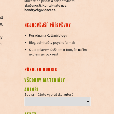
Můžete se přidat a přispět vlastní
zkušeností. Kontaktujte nás:
hendrych@vidacr.cz.
ad
a,
NEJNOVĚJŠÍ PŘÍSPĚVKY
Poradna na Katčině blogu
ny
Blog odmítačky psychofarmak
a
S Jaroslavem Duškem o tom, že naším
úkolem je rozkvést
PŘEHLED RUBRIK
VŠECHNY MATERIÁLY
AUTOŘI
Zde si můžete vybrat dle autorů