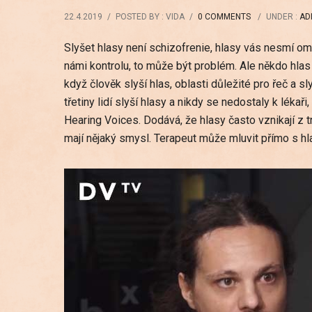
22.4.2019
/
POSTED BY : VIDA
/
0 COMMENTS
/
UNDER :
AD
Slyšet hlasy není schizofrenie, hlasy vás nesmí om
námi kontrolu, to může být problém. Ale někdo hlas 
když člověk slyší hlas, oblasti důležité pro řeč a sl
třetiny lidí slyší hlasy a nikdy se nedostaly k lék
Hearing Voices. Dodává, že hlasy často vznikají z t
mají nějaký smysl. Terapeut může mluvit přímo s hla