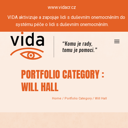
www.vidacr.cz
VIDA aktivizuje a zapojuje lidi s duševním onemocněním do
systému péče o lidi s duševním onemocněním.
PORTFOLIO CATEGORY :
WILL HALL
Home
/ Portfolio Category /
Will Hall