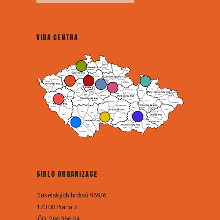
VIDA CENTRA
SÍDLO ORGANIZACE
Dukelských hrdinů 969/6
170 00 Praha 7
IČO: 266 366 54