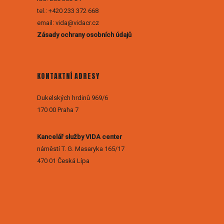
tel.: +420 233 372 668
email: vida@vidacr.cz
Zásady ochrany osobních údajů
KONTAKTNÍ ADRESY
Dukelských hrdinů 969/6
170 00 Praha 7
Kancelář služby VIDA center
náměstí T. G. Masaryka 165/17
470 01 Česká Lípa